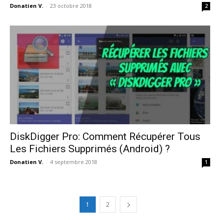
Donatien V.
-
23 octobre 2018
2
DiskDigger Pro: Comment Récupérer Tous
Les Fichiers Supprimés (Android) ?
Donatien V.
-
4 septembre 2018
1
1
2